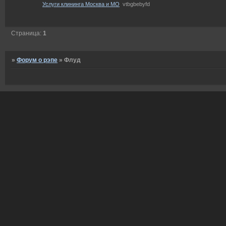
Услуги клининга Москва и МО
vtbgbebyfd
Страница:
1
»
Форум о рэпе
»
Флуд