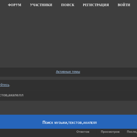
ФОРУМ
УЧАСТНИКИ
ПОИСК
РЕГИСТРАЦИЯ
ВОЙТИ
Активные темы
уйтесь
.
стов,акапелл
Поиск музыки,текстов,акапелл
Ответов
Просмотров
После