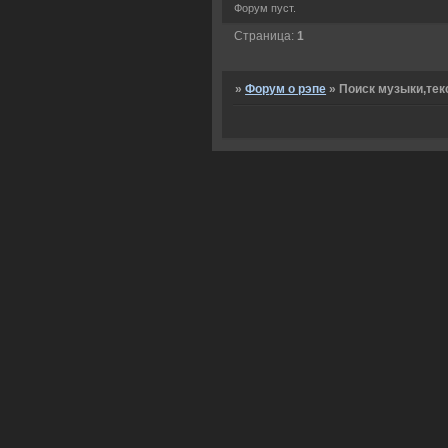
Форум пуст.
Страница:
1
»
Форум о рэпе
»
Поиск музыки,тек