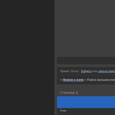
Привет, Гость!
Войдите
или
зарегистрир
»
Форум о рэпе
»
Поиск музыки,тек
Страница:
1
Тема