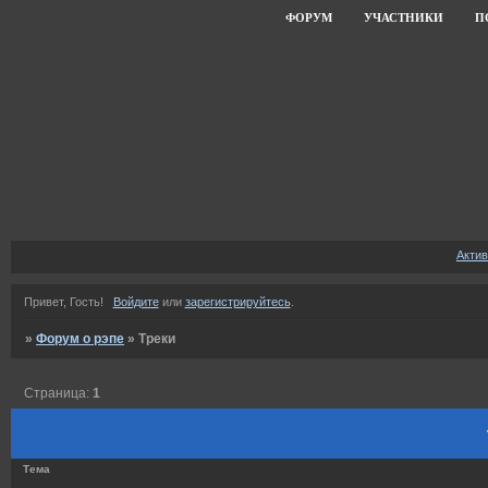
ФОРУМ
УЧАСТНИКИ
П
Акти
Привет, Гость!
Войдите
или
зарегистрируйтесь
.
»
Форум о рэпе
»
Треки
Страница:
1
Тема