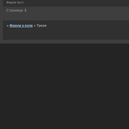
Форум пуст.
Страница:
1
»
Форум о рэпе
»
Треки