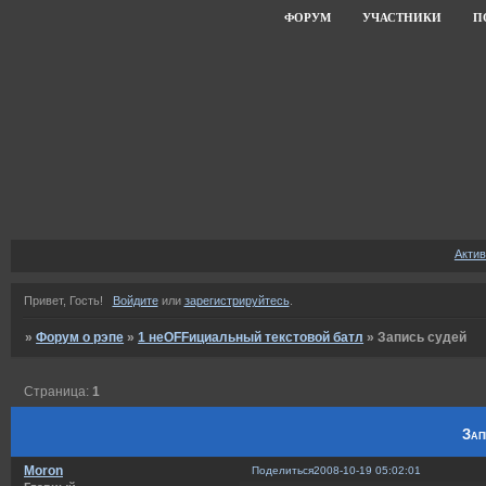
ФОРУМ
УЧАСТНИКИ
П
Акти
Привет, Гость!
Войдите
или
зарегистрируйтесь
.
»
Форум о рэпе
»
1 неOFFициальный текстовой батл
»
Запись судей
Страница:
1
Зап
Moron
Поделиться
2008-10-19 05:02:01